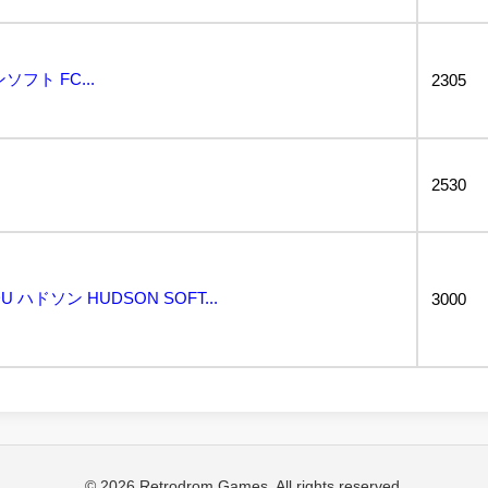
フト FC...
2305
2530
 ハドソン HUDSON SOFT...
3000
© 2026 Retrodrom Games. All rights reserved.