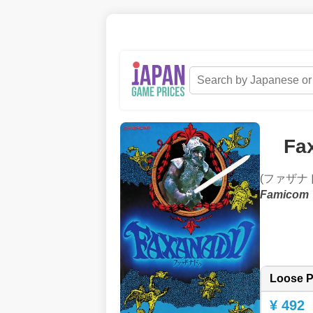
Fa
(ファザナ
Famicom
Loose P
¥ 492