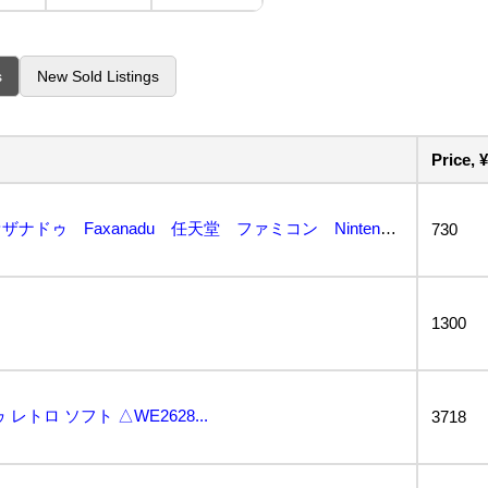
s
New Sold Listings
Price, ¥
【箱・説明書付属】ファザナドゥ Faxanadu 任天堂 ファミコン Nintendo Famico...
730
1300
トロ ソフト △WE2628...
3718