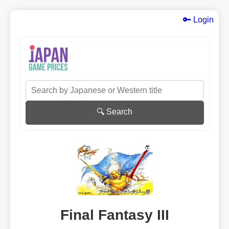
🔑 Login
🔍 Search
Final Fantasy III