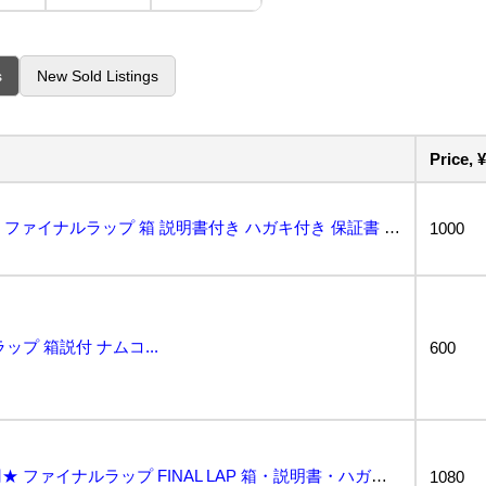
s
New Sold Listings
Price, ¥
状態良好 FC ファミコン ファイナルラップ 箱 説明書付き ハガキ付き 保証書 チラシ ステッカー...
1000
プ 箱説付 ナムコ...
600
★何点でも送料２３０円★ ファイナルラップ FINAL LAP 箱・説明書・ハガキ・シール・ソフト ...
1080