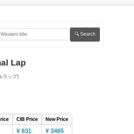
🔍 Search
nal Lap
ルラップ)
rice
CIB Price
New Price
¥ 631
¥ 3465