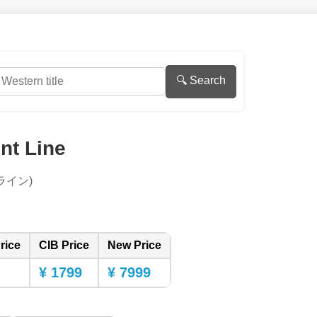
🔍 Search
nt Line
ライン)
rice
CIB Price
New Price
¥ 1799
¥ 7999