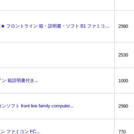
★何点でも送料２３０円★ フロントライン 箱・説明書・ソフト B1 ファミコン 即発送 FC 動作確...
2980
2530
ン 箱説明書付き...
1000
ront line family computer...
2980
ファミコン FC...
770