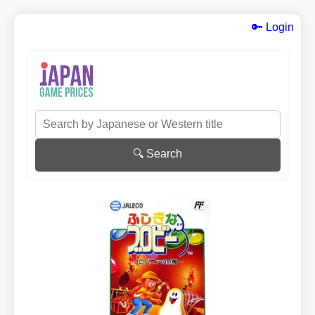
🔑 Login
🔍 Search