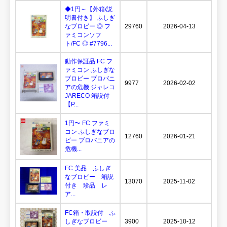
◆1円～【外箱/説
明書付き】 ふしぎ
なブロビー ◎ フ
29760
2026-04-13
ァミコンソフ
ト/FC ◎ #7796...
動作保証品 FC フ
ァミコン ふしぎな
ブロビー ブロバニ
9977
2026-02-02
アの危機 ジャレコ
JARECO 箱説付
【P...
1円〜 FC ファミ
コン ふしぎなブロ
12760
2026-01-21
ビー ブロバニアの
危機...
FC 美品 ふしぎ
なブロビー 箱説
13070
2025-11-02
付き 珍品 レ
ア...
FC箱・取説付 ふ
しぎなブロビー
3900
2025-10-12