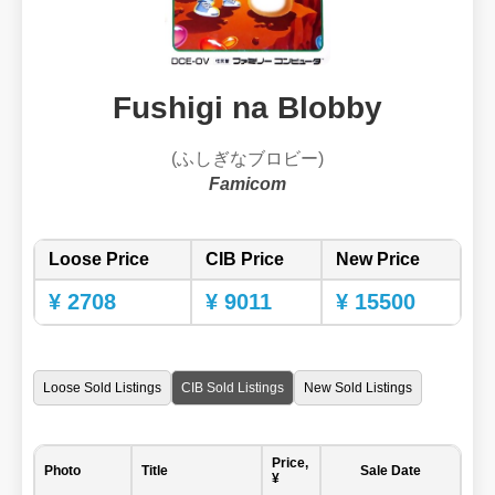
Fushigi na Blobby
(ふしぎなブロビー)
Famicom
Loose Price
CIB Price
New Price
¥ 2708
¥ 9011
¥ 15500
Loose Sold Listings
CIB Sold Listings
New Sold Listings
Price,
Photo
Title
Sale Date
¥