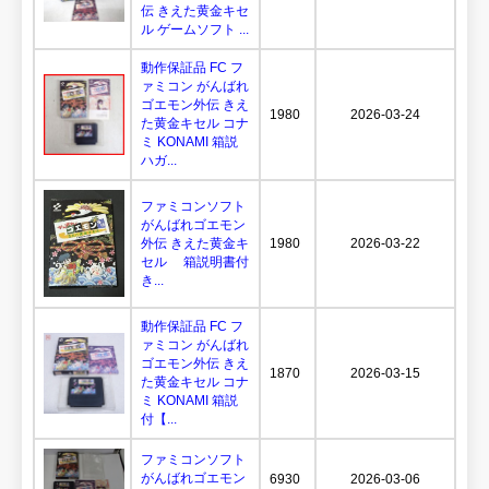
伝 きえた黄金キセ
ル ゲームソフト ...
動作保証品 FC フ
ァミコン がんばれ
ゴエモン外伝 きえ
1980
2026-03-24
た黄金キセル コナ
ミ KONAMI 箱説
ハガ...
ファミコンソフト
がんばれゴエモン
外伝 きえた黄金キ
1980
2026-03-22
セル 箱説明書付
き...
動作保証品 FC フ
ァミコン がんばれ
ゴエモン外伝 きえ
1870
2026-03-15
た黄金キセル コナ
ミ KONAMI 箱説
付【...
ファミコンソフト
がんばれゴエモン
6930
2026-03-06