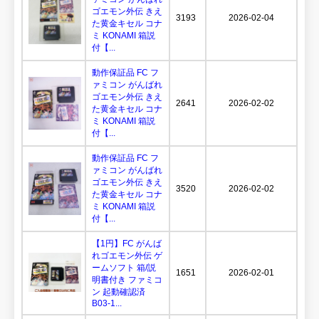
ゴエモン外伝 きえ
3193
2026-02-04
た黄金キセル コナ
ミ KONAMI 箱説
付【...
動作保証品 FC フ
ァミコン がんばれ
ゴエモン外伝 きえ
2641
2026-02-02
た黄金キセル コナ
ミ KONAMI 箱説
付【...
動作保証品 FC フ
ァミコン がんばれ
ゴエモン外伝 きえ
3520
2026-02-02
た黄金キセル コナ
ミ KONAMI 箱説
付【...
【1円】FC がんば
れゴエモン外伝 ゲ
ームソフト 箱/説
1651
2026-02-01
明書付き ファミコ
ン 起動確認済
B03-1...