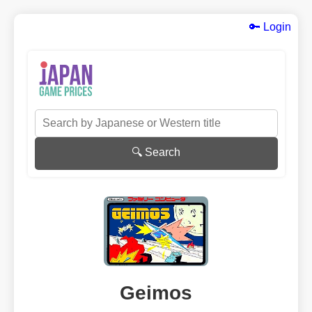
🔑 Login
🔍 Search
Geimos