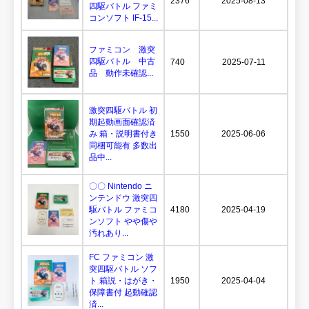
2376
2025-08-13
四駆バトル ファミ
コンソフト IF-15...
ファミコン 激突
四駆バトル 中古
740
2025-07-11
品 動作未確認...
激突四駆バトル 初
期起動画面確認済
み 箱・説明書付き
1550
2025-06-06
同梱可能有 多数出
品中...
〇〇 Nintendo ニ
ンテンドウ 激突四
駆バトル ファミコ
4180
2025-04-19
ンソフト やや傷や
汚れあり...
FC ファミコン 激
突四駆バトル ソフ
ト 箱説・はがき・
1950
2025-04-04
保障書付 起動確認
済...