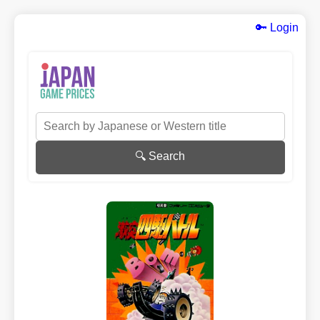
🔑 Login
🔍 Search