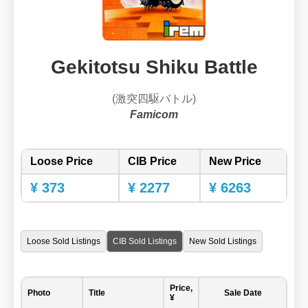
Gekitotsu Shiku Battle
(激突四駆バトル)
Famicom
Loose Price
CIB Price
New Price
¥ 373
¥ 2277
¥ 6263
Loose Sold Listings
CIB Sold Listings
New Sold Listings
Price,
Photo
Title
Sale Date
¥