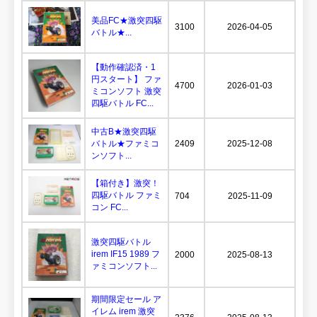
美品FC★激突四駆
3100
2026-04-05
バトル★...
【動作確認済・1
円スタート】 ファ
4700
2026-01-03
ミコンソフト 激突
四駆バトル FC...
中古B★激突四駆
バトル★ファミコ
2409
2025-12-08
ンソフト...
【箱付き】激突！
四駆バトル ファミ
704
2025-11-09
コン FC...
激突四駆バトル
irem IF15 1989 フ
2000
2025-08-13
ァミコンソフト...
期間限定セール ア
イレム irem 激突