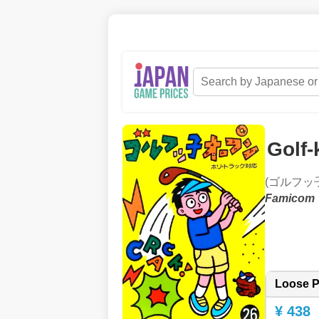
Golf
(ゴルフッ
Famicom
Loose P
¥ 438