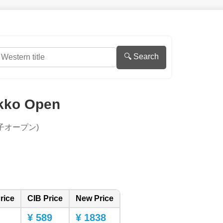
🔍 Search
-kko Open
子オープン)
rice
CIB Price
New Price
¥ 589
¥ 1838