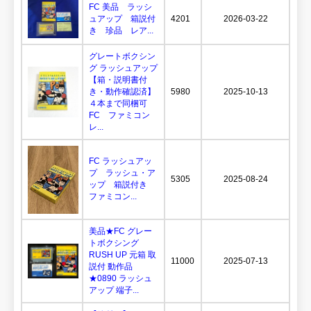
FC 美品 ラッシ
ュアップ 箱説付
4201
2026-03-22
き 珍品 レア...
グレートボクシン
グ ラッシュアップ
【箱・説明書付
き・動作確認済】
5980
2025-10-13
４本まで同梱可
FC ファミコン
レ...
FC ラッシュアッ
プ ラッシュ・ア
5305
2025-08-24
ップ 箱説付き
ファミコン...
美品★FC グレー
トボクシング
RUSH UP 元箱 取
11000
2025-07-13
説付 動作品
★0890 ラッシュ
アップ 端子...