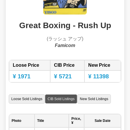
Great Boxing - Rush Up
(ラッシュ アップ)
Famicom
Loose Price
CIB Price
New Price
¥ 1971
¥ 5721
¥ 11398
Loose Sold Listings
CIB Sold Listings
New Sold Listings
Price,
Photo
Title
Sale Date
¥