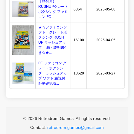
【箱付き】
RUSHUPグレート
6364
2025-05-08
ボクシング ファミ
コン FC...
★☆ファミコンソ
フト グレートボ
クシング RUSH
16100
2025-04-05
UP ラッシュアッ
プ 箱・説明書付
き☆★...
FC ファミコン グ
レートボクシン
グ ラッシュアッ
13629
2025-03-27
プ ソフト 箱説付
起動確認済...
© 2026 Retrodrom Games. All rights reserved.
Contact:
retrodrom.games@gmail.com