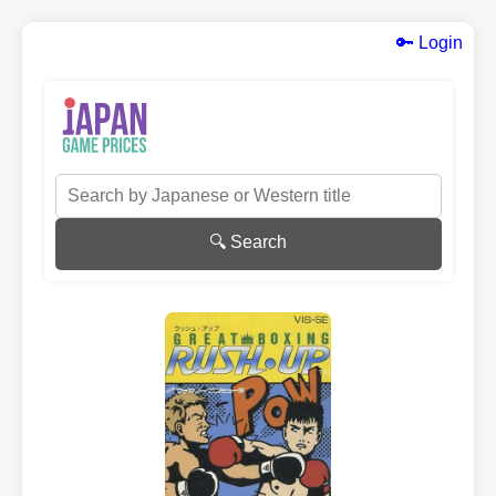
🔑 Login
🔍 Search