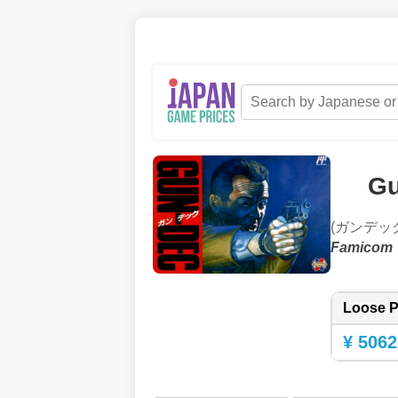
Gu
(ガンデッ
Famicom
Loose P
¥ 5062