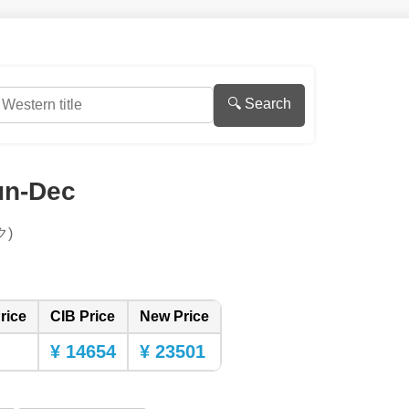
🔍 Search
n-Dec
ク)
rice
CIB Price
New Price
¥ 14654
¥ 23501