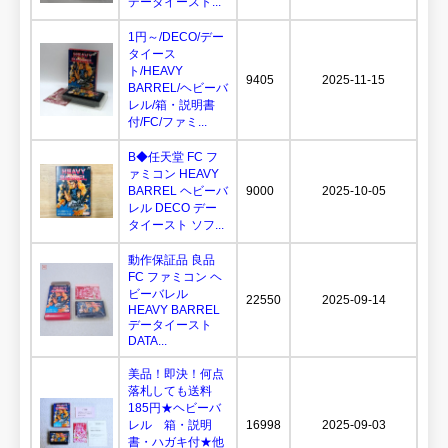
データイースト...
1円～/DECO/デー
タイース
ト/HEAVY
9405
2025-11-15
BARREL/ヘビーバ
レル/箱・説明書
付/FC/ファミ...
B◆任天堂 FC フ
ァミコン HEAVY
BARREL ヘビーバ
9000
2025-10-05
レル DECO デー
タイースト ソフ...
動作保証品 良品
FC ファミコン ヘ
ビーバレル
22550
2025-09-14
HEAVY BARREL
データイースト
DATA...
美品！即決！何点
落札しても送料
185円★ヘビーバ
レル 箱・説明
16998
2025-09-03
書・ハガキ付★他