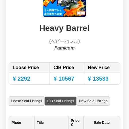
Heavy Barrel
(ヘビーバレル)
Famicom
Loose Price
CIB Price
New Price
¥ 2292
¥ 10567
¥ 13533
Loose Sold Listings
CIB Sold Listings
New Sold Listings
Price,
Photo
Title
Sale Date
¥