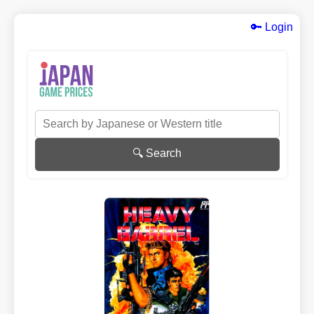
🔑 Login
🔍 Search