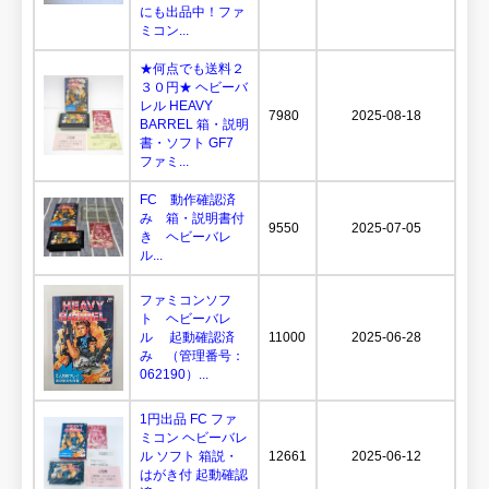
にも出品中！ファ
ミコン...
★何点でも送料２
３０円★ ヘビーバ
レル HEAVY
7980
2025-08-18
BARREL 箱・説明
書・ソフト GF7
ファミ...
FC 動作確認済
み 箱・説明書付
9550
2025-07-05
き ヘビーバレ
ル...
ファミコンソフ
ト ヘビーバレ
ル 起動確認済
11000
2025-06-28
み （管理番号：
062190）...
1円出品 FC ファ
ミコン ヘビーバレ
ル ソフト 箱説・
12661
2025-06-12
はがき付 起動確認