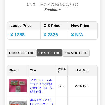
(ハローキティのおはなばたけ)
Famicom
Loose Price
CIB Price
New Price
¥ 1258
¥ 2826
¥ N/A
Loose Sold Listings
CIB Sold Listings
New Sold Listings
Price,
Photo
Title
Sale Date
¥
ファミコン ハロ
ーキティーのおは
1910
2025-10-19
なばたけ 箱 説
明書付属...
美品【激レア！】
FCファミコン サ