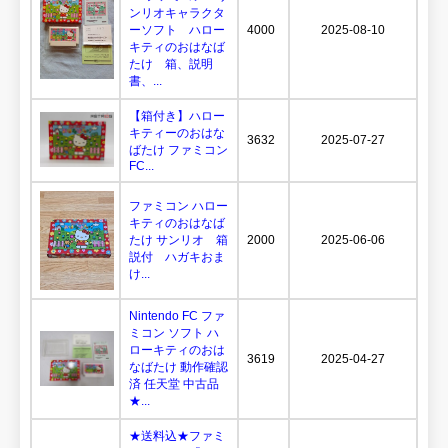
ンリオキャラクタ
ーソフト ハロー
4000
2025-08-10
キティのおはなば
たけ 箱、説明
書、...
【箱付き】ハロー
キティーのおはな
3632
2025-07-27
ばたけ ファミコン
FC...
ファミコン ハロー
キティのおはなば
たけ サンリオ 箱
2000
2025-06-06
説付 ハガキおま
け...
Nintendo FC ファ
ミコン ソフト ハ
ローキティのおは
3619
2025-04-27
なばたけ 動作確認
済 任天堂 中古品
★...
★送料込★ファミ