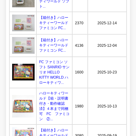
ティワールド ソフ
ト...
【箱付き】ハロー
キティーワールド
2370
2025-12-14
ファミコン FC...
【箱付き】ハロー
キティーワールド
4136
2025-12-04
ファミコン FC...
FC ファミコン ソ
フト SANRIO サン
リオ HELLO
1600
2025-10-23
KITTY WORLD ハ
ローキティワ...
ハローキティワー
ルド【箱・説明書
付き・動作確認
1980
2025-10-13
済】４本まで同梱
可 FC ファミコ
ン ②...
【箱付き】ハロー
キティーワールド
3080
2025-09-19