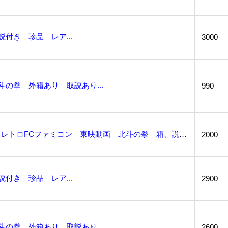
説付き 珍品 レア...
3000
斗の拳 外箱あり 取説あり...
990
【激レア！希少な一品】レトロFCファミコン 東映動画 北斗の拳 箱、説明書付き！初期動作確認済 比較...
2000
説付き 珍品 レア...
2900
斗の拳 外箱あり 取説あり...
2600