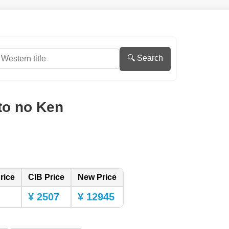
🔍 Search
to no Ken
rice
CIB Price
New Price
¥ 2507
¥ 12945