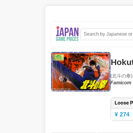
Hoku
(北斗の拳)
Famicom
Loose P
¥ 274