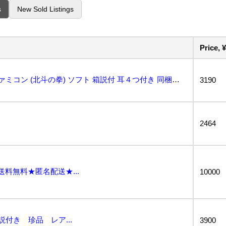
s
New Sold Listings
Price, ¥
【HT-0330】美品 FC ファミコン (北斗の拳) ソフト 箱説付 耳４つ付き 同梱可【千円市場...
3190
2464
送料無料★匿名配送★...
10000
説付き 珍品 レア...
3900