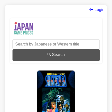
🔑 Login
🔍 Search