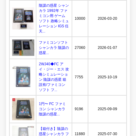
陰謀の惑星 シャン
カラ 1992年 ファ
ミコン用 ゲーム
10000
2026-03-20
ソフト 政略シミュ
レーション IGS 任
天...
ファミコンソフト
シャンカラ 陰謀の
27060
2026-01-07
惑星...
2WJ40◆FC ア
イ・ジー・エス 攻
略シミュレーショ
7755
2025-10-19
ン 陰謀の惑星 箱
説有/ファミコン
ソフト フ...
1円〜 FC ファミ
コン シャンカラ
9196
2025-09-09
陰謀の惑星...
【箱付き】陰謀の
惑星シャンカラ フ
11880
2025-07-30