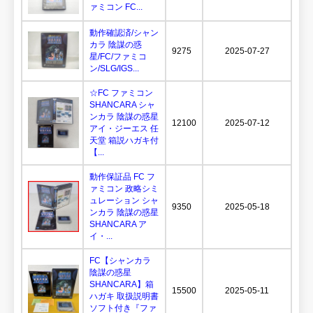
ァミコン FC...
動作確認済/シャン
カラ 陰謀の惑
9275
2025-07-27
星/FC/ファミコ
ン/SLG/IGS...
☆FC ファミコン
SHANCARA シャ
ンカラ 陰謀の惑星
12100
2025-07-12
アイ・ジーエス 任
天堂 箱説ハガキ付
【...
動作保証品 FC フ
ァミコン 政略シミ
ュレーション シャ
9350
2025-05-18
ンカラ 陰謀の惑星
SHANCARA ア
イ・...
FC【シャンカラ
陰謀の惑星
SHANCARA】箱
15500
2025-05-11
ハガキ 取扱説明書
ソフト付き『ファ