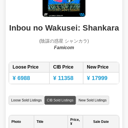
Inbou no Wakusei: Shankara
(陰謀の惑星 シャンカラ)
Famicom
Loose Price
CIB Price
New Price
¥ 6988
¥ 11358
¥ 17999
Loose Sold Listings
CIB Sold Listings
New Sold Listings
Price,
Photo
Title
Sale Date
¥