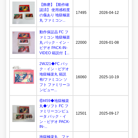
【飾磨】【動作確
認済】 使用感程度
17495
2026-04-12
の傷あり 地獄極楽
丸 ファミコン...
動作保証品 FC フ
ァミコン 地獄極楽
丸 パック・イン・
22000
2026-01-08
ビデオ PACK-IN-
VIDEO 箱説付【...
2WJ21◆FC パッ
ク・イン・ビデオ
地獄極楽丸 箱説
16060
2025-10-19
有/ファミコン ソ
フト ファミリーコ
ンピュー...
⑥t459◆地獄極楽
丸◆ソフト FC フ
ァミリーコンピュ
12501
2025-09-17
ータ パック・イ
ン・ビデオ PACK-
IN-...
地獄極楽丸 ファ