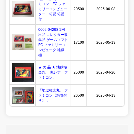
ミコン FC ファ
ミリーコンピュー
20500
2025-06-08
ター 箱説 箱説
付...
0002-04298 1円
出品 コレクター収
集品 ゲームソフト
17100
2025-05-13
FC ファミリーコ
ンピュータ 地獄
極...
★ 美 品 ★ 地獄極
楽丸 鬼レア フ
25000
2025-04-20
ァミコン...
「地獄極楽丸」 フ
ァミコン【箱説付
26500
2025-04-13
き】...