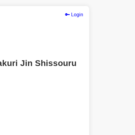
🔑 Login
kuri Jin Shissouru