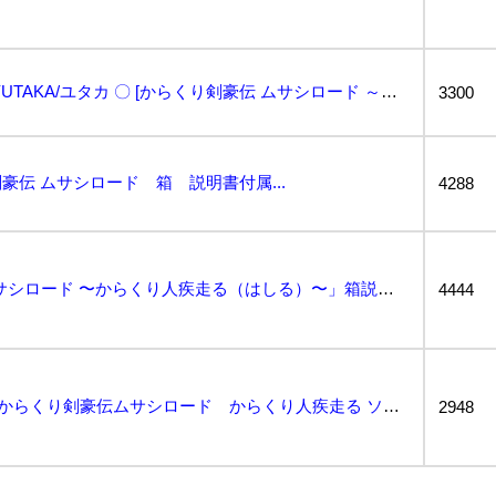
【外箱・説明書付き】 YUTAKA/ユタカ 〇 [からくり剣豪伝 ムサシロード ～からくり人疾走る～...
3300
伝 ムサシロード 箱 説明書付属...
4288
FC「からくり剣豪伝ムサシロード 〜からくり人疾走る（はしる）〜」箱説明書付き...
4444
1円出品 FC ファミコン からくり剣豪伝ムサシロード からくり人疾走る ソフト 箱説付 起動確認済...
2948