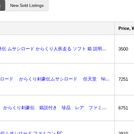
s
New Sold Listings
Price, ¥
ファミコン からくり剣豪伝 ムサシロード からくり人疾走る ソフト 箱 説明書 yutaka 任天堂...
3500
ファミコン FC ムサシロード からくり剣豪伝ムサシロード 任天堂 Nintendo ユタカ ...
7251
FC 美品 ムサシロード からくり剣豪伝 箱説付き 珍品 レア ファミコン...
6751
ムサシロード ファミコン FC...
2810