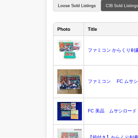
Loose Sold Listings
CIB Sold Listing
Photo
Title
【箱付き】からくり剣豪伝