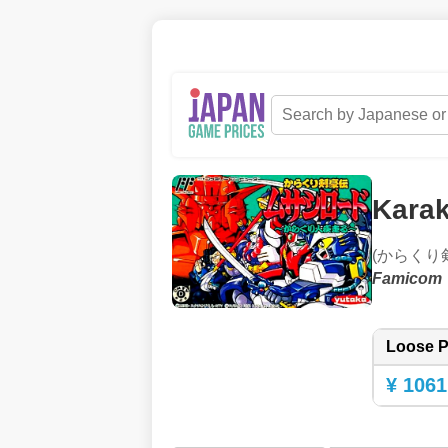
Karak
(からくり
Famicom
Loose P
¥ 1061