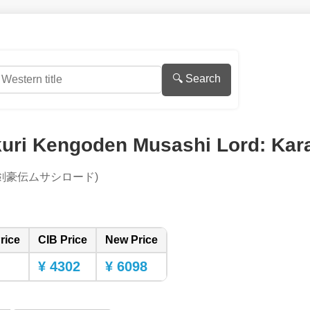
🔍 Search
uri Kengoden Musashi Lord: Kara
剣豪伝ムサシロード)
rice
CIB Price
New Price
¥ 4302
¥ 6098