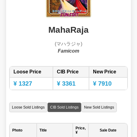
MahaRaja
(マハラジャ)
Famicom
Loose Price
CIB Price
New Price
¥ 1327
¥ 3361
¥ 7910
Loose Sold Listings
CIB Sold Listings
New Sold Listings
Price,
Photo
Title
Sale Date
¥