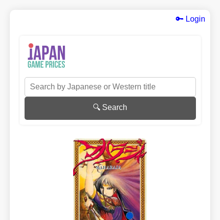
🔑 Login
🔍 Search