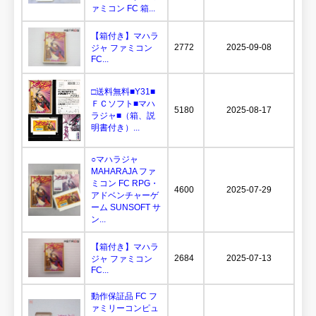
ァミコン FC 箱...
【箱付き】マハラ
2772
2025-09-08
ジャ ファミコン
FC...
□送料無料■Y31■
ＦＣソフト■マハ
5180
2025-08-17
ラジャ■（箱、説
明書付き）...
○マハラジャ
MAHARAJA ファ
ミコン FC RPG・
4600
2025-07-29
アドベンチャーゲ
ーム SUNSOFT サ
ン...
【箱付き】マハラ
2684
2025-07-13
ジャ ファミコン
FC...
動作保証品 FC フ
ァミリーコンピュ