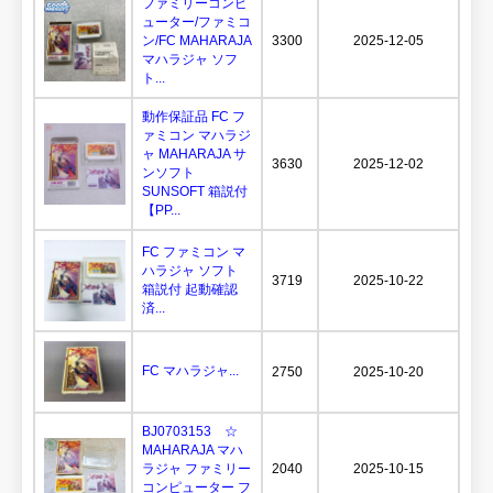
ファミリーコンピ
ューター/ファミコ
ン/FC MAHARAJA
3300
2025-12-05
マハラジャ ソフ
ト...
動作保証品 FC フ
ァミコン マハラジ
ャ MAHARAJA サ
3630
2025-12-02
ンソフト
SUNSOFT 箱説付
【PP...
FC ファミコン マ
ハラジャ ソフト
3719
2025-10-22
箱説付 起動確認
済...
FC マハラジャ...
2750
2025-10-20
BJ0703153 ☆
MAHARAJA マハ
ラジャ ファミリー
2040
2025-10-15
コンピューター フ