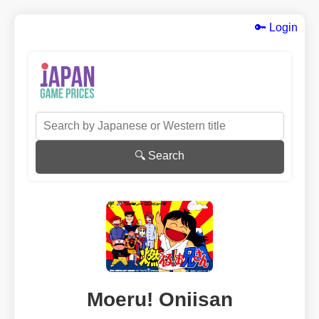
🔑 Login
🔍 Search
Moeru! Oniisan