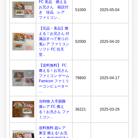
FC 美品 燃える
お兄さん 箱説付
51000
2025-05-04
き 珍品 レア
ファミコン...
【完品・美品】燃
える！お兄さん 付
属品すべて有りの
52000
2025-04-20
鬼レア ファミコン
ソフト FC 任天
堂...
【送料無料】 FC
燃える！お兄さん
ファミコン ゲーム
79800
2025-04-17
Famicon ファミリ
ーコンピューター
...
当時物 入手困難
激レア FC 燃え
36221
2025-03-29
る！お兄さん ファ
ミコン...
送料無料 超レア
東宝 燃える! お兄