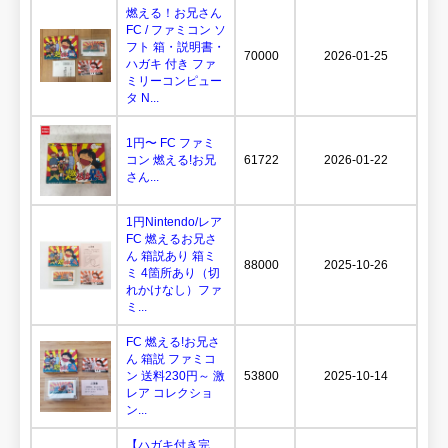
燃える！お兄さん
FC / ファミコン ソ
フト 箱・説明書・
70000
2026-01-25
ハガキ 付き ファ
ミリーコンピュー
タ N...
1円〜 FC ファミ
コン 燃える!お兄
61722
2026-01-22
さん...
1円Nintendo/レア
FC 燃えるお兄さ
ん 箱説あり 箱ミ
88000
2025-10-26
ミ 4箇所あり（切
れかけなし）ファ
ミ...
FC 燃える!お兄さ
ん 箱説 ファミコ
ン 送料230円～ 激
53800
2025-10-14
レア コレクショ
ン...
【ハガキ付き完