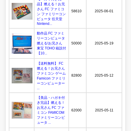
品】燃える！お兄
さん FC ファミコ
58610
2025-06-01
ン ファミリーコン
ピュータ 任天堂
Nintend...
動作品 FC ファミ
リーコンピュータ
燃える!お兄さん
50000
2025-05-19
東宝 TOHO 箱説付
【10...
【送料無料】 FC
燃える！お兄さん
ファミコン ゲーム
82800
2025-05-12
Famicon ファミリ
ーコンピューター
...
【美品・ハガキ付
き完品】燃える！
お兄さん FC ファ
62000
2025-05-11
ミコン FAMICOM
ファミリーコンピ
ュータ ...