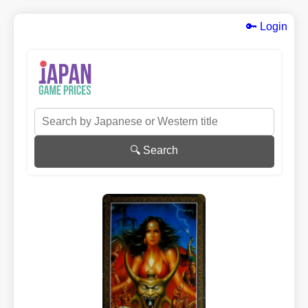
🔑 Login
🔍 Search