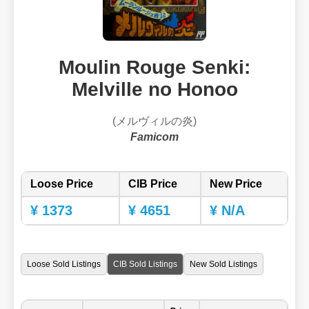
Moulin Rouge Senki:
Melville no Honoo
(メルヴィルの炎)
Famicom
Loose Price
CIB Price
New Price
¥ 1373
¥ 4651
¥ N/A
Loose Sold Listings
CIB Sold Listings
New Sold Listings