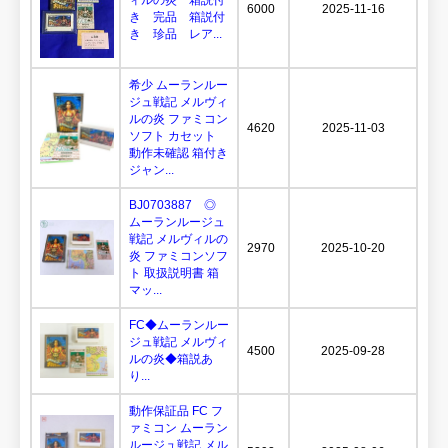
6000
2025-11-16
き 完品 箱説付
き 珍品 レア...
希少 ムーランルー
ジュ戦記 メルヴィ
ルの炎 ファミコン
4620
2025-11-03
ソフト カセット
動作未確認 箱付き
ジャン...
BJ0703887 ◎
ムーランルージュ
戦記 メルヴィルの
2970
2025-10-20
炎 ファミコンソフ
ト 取扱説明書 箱
マッ...
FC◆ムーランルー
ジュ戦記 メルヴィ
4500
2025-09-28
ルの炎◆箱説あ
り...
動作保証品 FC フ
ァミコン ムーラン
ルージュ戦記 メル