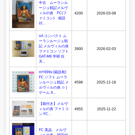
中古 ムーランル
ージュ戦記メルヴ
ィルの炎 FC(フ
4200
2026-03-08
ァミコン) 箱説
付...
nA コンパクト ム
ーランルージュ戦
記 メルヴィルの炎
3900
2026-02-03
ファミコン ソフト
GAT-M6 学研 任
天...
mY899x [箱説有]
FC ソフト ムーラ
ンルージュ戦記 メ
4598
2025-12-18
ルヴィルの炎 ☆ |
ゲーム X...
【箱付き】メルヴ
ィルの炎 ファミコ
4955
2025-11-22
ン FC...
FC 美品 メルヴ
ィルの炎 箱説付