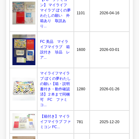
ン】 マイライフ
マイラブ ぼくの夢
1101
2026-04-16
わたしの願い 外
箱あり 取説あ
り...
FC 美品 マイラ
イフマイラブ 箱
1600
2026-03-01
説付き 珍品 レ
ア...
マイライフマイラ
ブ ぼくの夢わたし
の願い【箱・説明
書付き・動作確認
1280
2026-01-26
済】２本まで同梱
可 FC ファミ
コ...
【箱付き】マイラ
イフマイラブ ファ
781
2025-12-20
ミコン FC...