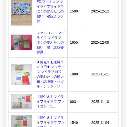
FC ファミコン マ
イライフマイラブ
ぼくの夢わたしの
1500
2025-12-12
願い 箱説チラシ
付...
ファミコン マイ
ライフ マイラブ
ぼくの夢わたしの
1655
2025-12-09
願い 箱 説明書
付属...
★何点でも送料２
３０円★ マイライ
フ マイラブ ぼく
1980
2025-11-21
の夢わたしの願い
箱・説明書・ハガ
キ・チラシ・ソ...
【箱付き】マイラ
イフマイラブ ファ
803
2025-11-10
ミコン FC...
【箱付き】マイラ
イフマイラブ ファ
1540
2025-11-04