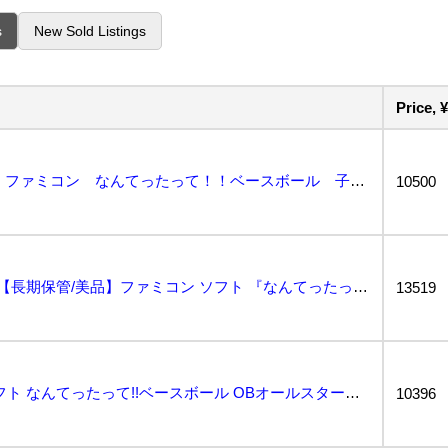
s
New Sold Listings
Price, ¥
gp185 送料無料！現状品 ファミコン なんてったって！！ベースボール 子ガメカセット OBオール...
10500
●希少！デッドストック【長期保管/美品】ファミコン ソフト 『なんてったって!!ベースボール 子ガメ...
13519
mY368x [箱説有] FC ソフト なんてったって!!ベースボール OBオールスター編 子ガメカ...
10396