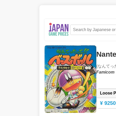
Nante
(なんて
Famicom
Loose P
¥ 9250