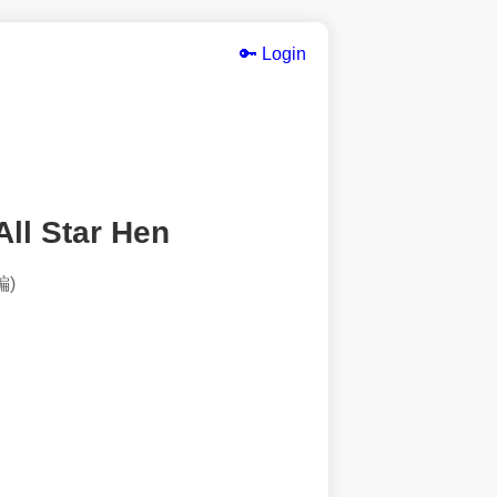
🔑 Login
ll Star Hen
)