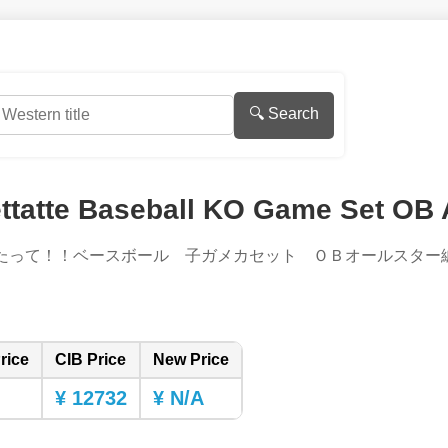
🔍 Search
ttatte Baseball KO Game Set OB A
ったって！！ベースボール 子ガメカセット ＯＢオールスター編
rice
CIB Price
New Price
¥ 12732
¥ N/A