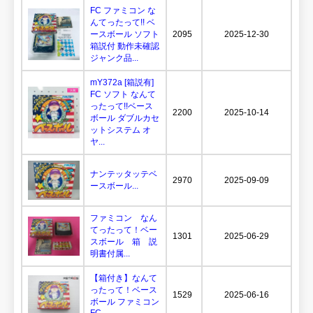
FC ファミコン な
んてったって!! ベ
ースボール ソフト
2095
2025-12-30
箱説付 動作未確認
ジャンク品...
mY372a [箱説有]
FC ソフト なんて
ったって!!ベース
2200
2025-10-14
ボール ダブルカセ
ットシステム オ
ヤ...
ナンテッタッテベ
2970
2025-09-09
ースボール...
ファミコン なん
てったって！ベー
1301
2025-06-29
スボール 箱 説
明書付属...
【箱付き】なんて
ったって！ベース
1529
2025-06-16
ボール ファミコン