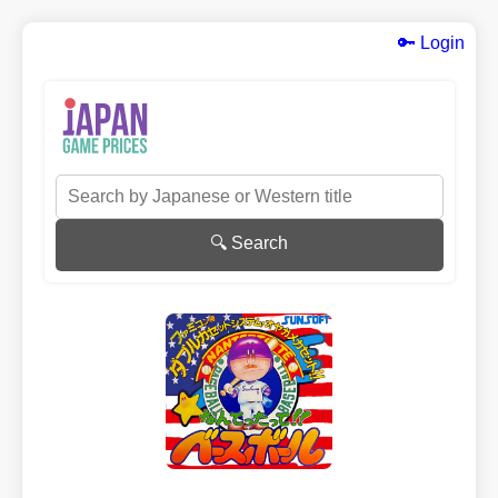
🔑 Login
🔍 Search