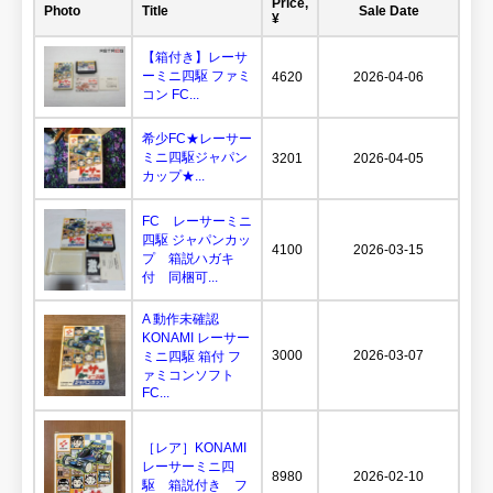
Price,
Photo
Title
Sale Date
¥
【箱付き】レーサ
ーミニ四駆 ファミ
4620
2026-04-06
コン FC...
希少FC★レーサー
ミニ四駆ジャパン
3201
2026-04-05
カップ★...
FC レーサーミニ
四駆 ジャパンカッ
4100
2026-03-15
プ 箱説ハガキ
付 同梱可...
A 動作未確認
KONAMI レーサー
3000
2026-03-07
ミニ四駆 箱付 フ
ァミコンソフト
FC...
［レア］KONAMI
レーサーミニ四
8980
2026-02-10
駆 箱説付き フ