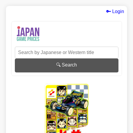
🔑 Login
🔍 Search