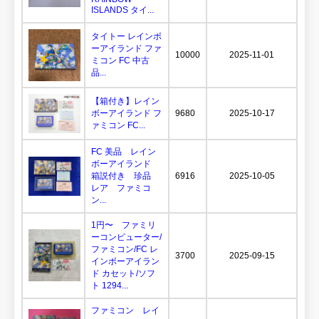
ISLANDS タイ...
タイトー レインボ
ーアイランド ファ
10000
2025-11-01
ミコン FC 中古
品...
【箱付き】レイン
ボーアイランド フ
9680
2025-10-17
ァミコン FC...
FC 美品 レイン
ボーアイランド
箱説付き 珍品
6916
2025-10-05
レア ファミコ
ン...
1円〜 ファミリ
ーコンピューター/
ファミコン/FC レ
3700
2025-09-15
インボーアイラン
ド カセット/ソフ
ト 1294...
ファミコン レイ