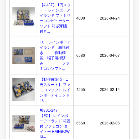
【4U37】 1円スタ
ート レインボーア
イランド ファミリ
4000
2026-04-24
ーコンピューター
ソフト 箱 説明書
付き...
FC レインボーア
イランド 箱説付
き 作動確
6580
2026-04-07
認・端子清掃済
み ファ
ミコンソフト...
【動作確認済・1
円スタート】 ファ
4555
2026-02-14
ミコンソフト レイ
ンボーアイランド
FC...
坂801-247
【FC】 レインボ
ーアイランド 箱説
6550
2026-02-05
付 ファミコン タ
イトー RAINBOW
IS...