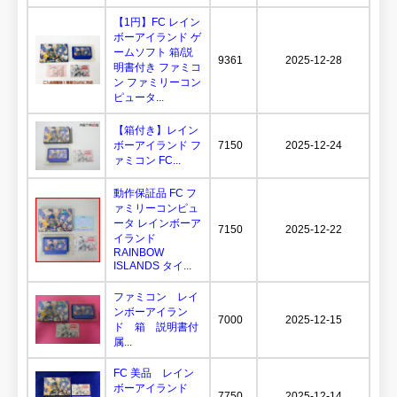
【1円】FC レイン
ボーアイランド ゲ
ームソフト 箱/説
9361
2025-12-28
明書付き ファミコ
ン ファミリーコン
ピュータ...
【箱付き】レイン
ボーアイランド フ
7150
2025-12-24
ァミコン FC...
動作保証品 FC フ
ァミリーコンピュ
ータ レインボーア
7150
2025-12-22
イランド
RAINBOW
ISLANDS タイ...
ファミコン レイ
ンボーアイラン
7000
2025-12-15
ド 箱 説明書付
属...
FC 美品 レイン
ボーアイランド
7750
2025-12-14