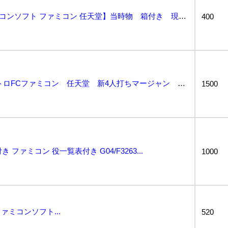
■n76【 役満天国 ファミコンソフト ファミコン 任天堂】当時物 箱付き 現状品...
400
【レア!希少な一品】レトロFCファミコン 任天堂 新4人打ちマージャン 役満天国 箱、説明書、役一覧...
1500
 ファミコン 役一覧表付き G04/F3263...
1000
ミコンソフト...
520