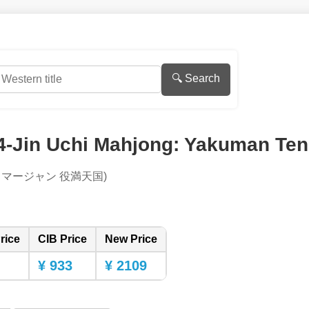
🔍 Search
4-Jin Uchi Mahjong: Yakuman Te
ちマージャン 役満天国)
rice
CIB Price
New Price
¥ 933
¥ 2109