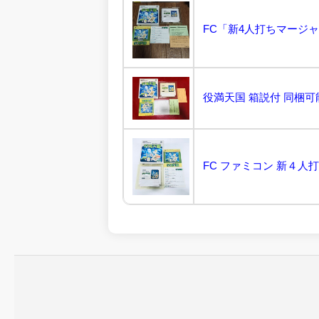
FC「新4人打ちマージャ
役満天国 箱説付 同梱可
FC ファミコン 新４人