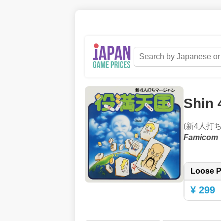
Shin 
(新4人打
Famicom
Loose P
¥ 299