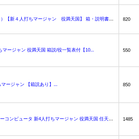
ファミコンソフト（ＦＣ）【新４人打ちマージャン 役満天国】 箱・説明書付き...
820
ちマージャン 役満天国 箱説/役一覧表付【10...
550
マージャン 【箱説あり】...
850
動作保証品 FC ファミリーコンピュータ 新4人打ちマージャン 役満天国 任天堂 Nintendo ...
1485