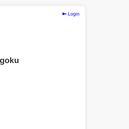
🔑 Login
ngoku