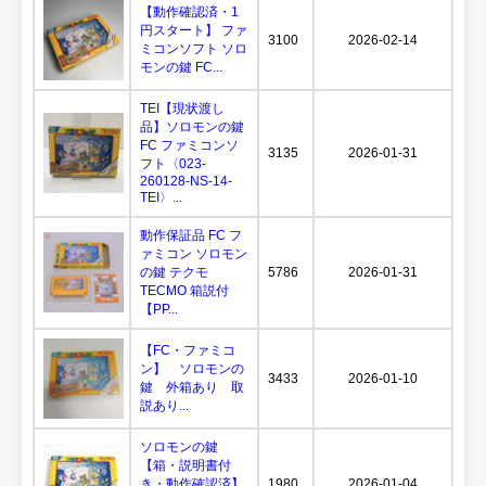
【動作確認済・1
円スタート】 ファ
3100
2026-02-14
ミコンソフト ソロ
モンの鍵 FC...
TEI【現状渡し
品】ソロモンの鍵
FC ファミコンソ
3135
2026-01-31
フト〈023-
260128-NS-14-
TEI〉...
動作保証品 FC フ
ァミコン ソロモン
の鍵 テクモ
5786
2026-01-31
TECMO 箱説付
【PP...
【FC・ファミコ
ン】 ソロモンの
3433
2026-01-10
鍵 外箱あり 取
説あり...
ソロモンの鍵
【箱・説明書付
き・動作確認済】
1980
2026-01-04