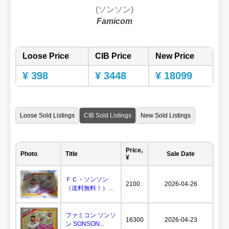
(ソンソン)
Famicom
Loose Price
CIB Price
New Price
¥ 398
¥ 3448
¥ 18099
Loose Sold Listings
CIB Sold Listings
New Sold Listings
Price,
Photo
Title
Sale Date
¥
ＦＣ・ソンソン
2100
2026-04-26
（送料無料！）...
ファミコン ソンソ
16300
2026-04-23
ン SONSON...