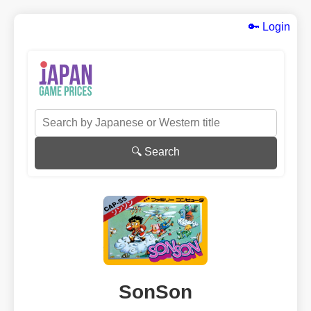
🔑 Login
🔍 Search
SonSon