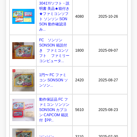
3041Y/ソフト・説
明書 美品★箱付き
★ファミコンソフ
4080
2025-10-26
ト ソンソン SON
SON 動作確認済
み...
FC ソンソン
SONSON 箱説付
き ファミコンソ
1800
2025-09-07
フト ファミリー
コンピュータ...
1円〜 FC ファミ
コン SONSON ソ
2420
2025-08-27
ンソン...
動作保証品 FC フ
ァミコン ソンソン
SONSON カプコ
5610
2025-08-23
ン CAPCOM 箱説
付【PP...
ソンソン...
3110
2025-07-30