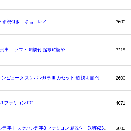
 箱説付き 珍品 レア...
3600
刑事Ⅲ ソフト 箱説付 起動確認済...
3319
ファミコン ファミリーコンピュータ スケバン刑事Ⅲ カセット 箱 説明書 付き 簡易動作確認済み 激...
2600
ファミコン FC...
4071
■n157 【1円〜】スケバン刑事Ⅲ スケバン刑事3 ファミコン 箱説付 送料¥230...
3600