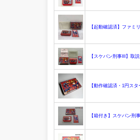
【動作確認済・1円スター
【箱付き】スケバン刑事3 