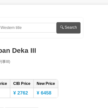
🔍 Search
an Deka III
III)
rice
CIB Price
New Price
¥ 2762
¥ 6458