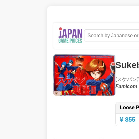
Sukeb
(スケバン刑事
Famicom
Loose P
¥ 855