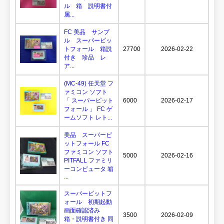
ル 箱 説明書付
属...
FC 美品 サンプ
ル スーパーピッ
トフォール 箱説
27700
2026-02-22
付き 珍品 レ
ア...
(MC-49) 任天堂 フ
ァミコン ソフト
「 スーパーピット
6000
2026-02-17
フォール 」 FC ゲ
ームソフト レト...
美品 スーパーピ
ットフォール FC
ファミコン ソフト
5000
2026-02-16
PITFALL ファミリ
ーコンピュータ 箱
...
スーパーピットフ
ォール 初期起動
画面確認済み
3500
2026-02-09
箱・説明書付き 同