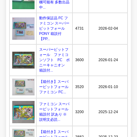
梱可能有 多数出品
中...
動作保証品 FC フ
ァミコン スーパー
ピットフォール
4731
2026-02-04
PONY 箱説付
【PP...
スーパーピットフ
ォール ファミコ
ンソフト FC ポ
3600
2026-01-24
ニーキャニオン
箱説付...
【箱付き】スーパ
ーピットフォール
3520
2026-01-10
ファミコン FC...
ファミコン スーパ
ーピットフォール
3200
2025-12-24
箱説付 訳あり ※
説明文必読...
【箱付き】スーパ
ーピットフォール
2882
2025-12-23