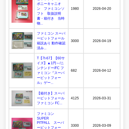
ポニーキャニオ
ン ファミコンソ
1980
2026-04-20
フト 取扱説明
書・箱付き 当時
物...
ファミコン スーパ
ーピットフォール
3000
2026-04-19
箱説あり 動作確認
済み...
T【7t-67】【60サ
イズ】▲1円～/ニ
ンテンドー/FC フ
682
2026-04-12
ァミコン『スーパ
ーピットフォー
ル』ゲー...
【箱付き】スーパ
ーピットフォール
4125
2026-03-31
ファミコン FC...
ファミコン
SUPER
PITFALL スーパ
3300
2026-03-09
ーピットフォー