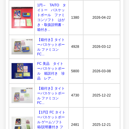
1円～ TAITO タ
イトー バスケッ
トボール ファミ
1380
2026-04-22
コンソフト はが
き・取扱説明書・
箱付き...
【箱付き】タイト
ーバスケットボー
4928
2026-03-12
ル ファミコン
FC...
FC 美品 タイト
ーバスケットボー
5800
2026-03-08
ル 箱説付き 珍
品 レア...
【箱付き】タイト
ーバスケットボー
4730
2025-12-22
ル ファミコン
FC...
【1円】FC タイト
ーバスケットボー
ル ゲームソフト
2481
2025-12-21
箱/説明書付き フ