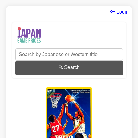
🔑 Login
🔍 Search