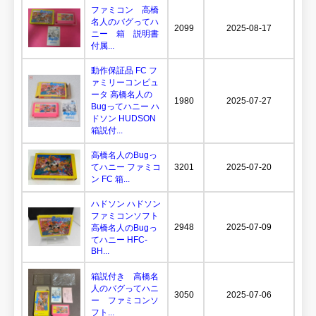
ファミコン 高橋
名人のバグってハ
2099
2025-08-17
ニー 箱 説明書
付属...
動作保証品 FC フ
ァミリーコンピュ
ータ 高橋名人の
1980
2025-07-27
Bugってハニー ハ
ドソン HUDSON
箱説付...
高橋名人のBugっ
てハニー ファミコ
3201
2025-07-20
ン FC 箱...
ハドソン ハドソン
ファミコンソフト
2948
2025-07-09
高橋名人のBugっ
てハニー HFC-
BH...
箱説付き 高橋名
人のバグってハニ
3050
2025-07-06
ー ファミコンソ
フト...