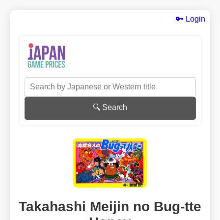
🔑 Login
🔍 Search
Takahashi Meijin no Bug-tte