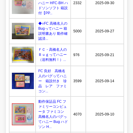
ハニー HFC-BH ハ
2332
2025-09-30
ドソンソフト 箱説
付【PP...
◆○FC 高橋名人の
Bugってハニー 箱
5000
2025-09-27
説明書あり 動作確
認済...
ＦＣ・高橋名人の
Ｂｕｇってハニー
976
2025-09-21
（送料無料！）...
FC 良好 高橋名
人のバグってハニ
ー 箱説付き 珍
3599
2025-09-14
品 レア ファミ
コン...
動作保証品 FC フ
ァミリーコンピュ
ータ ファミコン
4070
2025-09-10
高橋名人のバグっ
てハニー Bug ハド
ソン H...