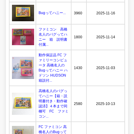
Bugってハニー...
3960
2025-11-16
ファミコン 高橋
名人のバグってハ
1800
2025-11-14
ニー 箱 説明書
付属...
動作保証品 FC フ
ァミリーコンピュ
ータ 高橋名人の
1430
2025-11-03
Bugってハニー ハ
ドソン HUDSON
箱説付...
高橋名人のバグっ
てハニー【箱・説
明書付き・動作確
2580
2025-10-13
認済】４本まで同
梱可 FC ファミ
コン...
FC ファミコン 高
橋名人のBugって