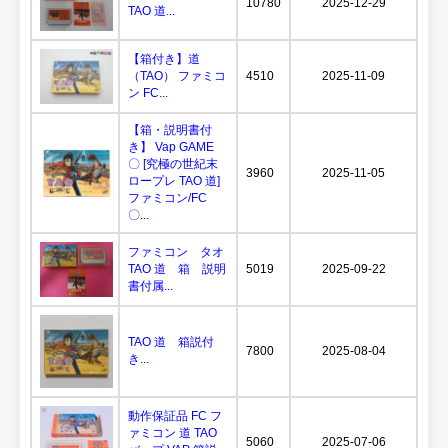
10780
2025-12-29
TAO 道...
【箱付き】道
（TAO） ファミコ
4510
2025-11-09
ン FC...
【箱・説明書付
き】 Vap GAME
〇 [究極の世紀末
3960
2025-11-05
ロープレ TAO 道]
ファミコン/FC
〇...
ファミコン タオ
TAO 道 箱 説明
5019
2025-09-22
書付属...
TAO 道 箱説付
7800
2025-08-04
き...
動作保証品 FC フ
ァミコン 道 TAO
5060
2025-07-06