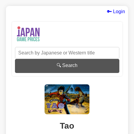
🔑 Login
🔍 Search
Tao