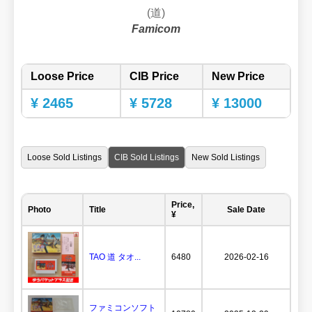
(道)
Famicom
Loose Price
CIB Price
New Price
¥ 2465
¥ 5728
¥ 13000
Loose Sold Listings
CIB Sold Listings
New Sold Listings
Price,
Photo
Title
Sale Date
¥
TAO 道 タオ...
6480
2026-02-16
ファミコンソフト