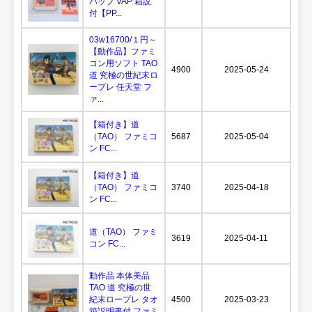
バップ VAP 箱説
付【PP...
03w16700/１円～
【動作品】ファミ
コン用ソフト TAO
4900
2025-05-24
道 究極の世紀末ロ
ープレ 任天堂 フ
ァ...
【箱付き】道
（TAO） ファミコ
5687
2025-05-04
ン FC...
【箱付き】道
（TAO） ファミコ
3740
2025-04-18
ン FC...
道（TAO） ファミ
3619
2025-04-11
コン FC...
動作品 本体美品
TAO 道 究極の世
紀末ロープレ タオ
4500
2025-03-23
箱説明書付 ファミ