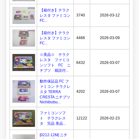
【箱付き】テラク
3740
2026-03-12
レスタ ファミコン
FC...
【箱付き】テラク
4466
2026-03-09
レスタ ファミコン
FC...
☆美品☆ テラク
レスタ ファミコ
6432
2026-03-07
ンソフト FC ニ
チブツ 箱説付...
動作保証品 FC フ
ァミコン テラクレ
4202
2026-03-07
スタ TERRA
CRESTA ニチブツ
Nichibutsu...
ファミコンソフ
ト テラクレス
12122
2026-02-23
タ 完品 美品...
[0212-12M] ニチ