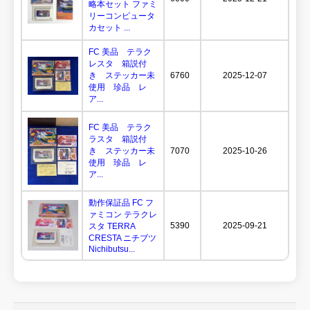
略本セット ファミ
リーコンピュータ
カセット ...
FC 美品 テラク
レスタ 箱説付
き ステッカー未
6760
2025-12-07
使用 珍品 レ
ア...
FC 美品 テラク
ラスタ 箱説付
き ステッカー未
7070
2025-10-26
使用 珍品 レ
ア...
動作保証品 FC フ
ァミコン テラクレ
5390
2025-09-21
スタ TERRA
CRESTA ニチブツ
Nichibutsu...