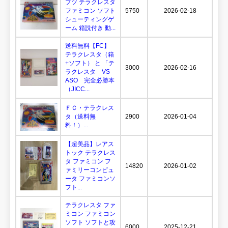
ブツ テラクレスタ
ファミコン ソフト
5750
2026-02-18
シューティングゲ
ーム 箱説付き 動...
送料無料【FC】
テラクレスタ（箱
+ソフト） と 「テ
3000
2026-02-16
ラクレスタ VS
ASO 完全必勝本
（JICC...
ＦＣ・テラクレス
タ（送料無
2900
2026-01-04
料！）...
【超美品】レアス
トック テラクレス
タ ファミコン フ
14820
2026-01-02
ァミリーコンピュ
ータ ファミコンソ
フト...
テラクレスタ ファ
ミコン ファミコン
ソフト ソフトと攻
6000
2025-12-21