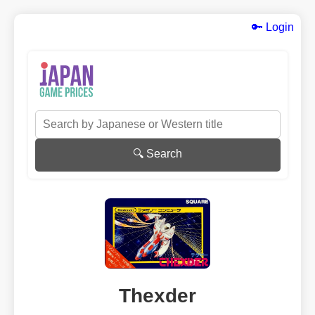
🔑 Login
🔍 Search
Thexder