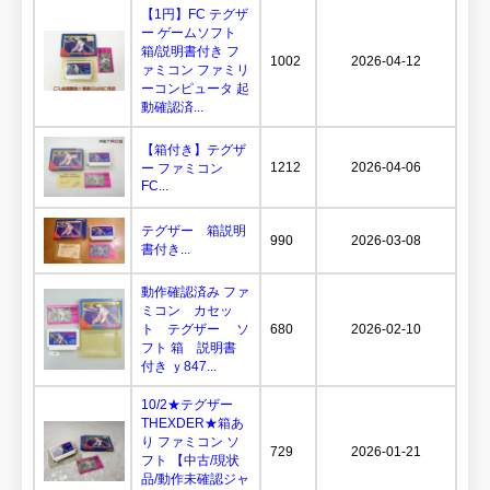
【1円】FC テグザ
ー ゲームソフト
箱/説明書付き フ
1002
2026-04-12
ァミコン ファミリ
ーコンピュータ 起
動確認済...
【箱付き】テグザ
1212
2026-04-06
ー ファミコン
FC...
テグザー 箱説明
990
2026-03-08
書付き...
動作確認済み ファ
ミコン カセッ
ト テグザー ソ
680
2026-02-10
フト 箱 説明書
付き ｙ847...
10/2★テグザー
THEXDER★箱あ
り ファミコン ソ
729
2026-01-21
フト 【中古/現状
品/動作未確認ジャ