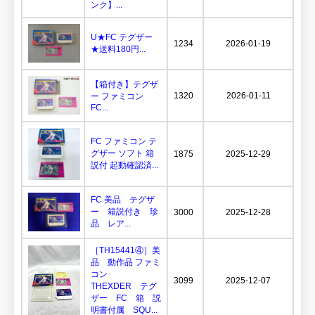
ンク】...
U★FC テグザー
1234
2026-01-19
★送料180円...
【箱付き】テグザ
1320
2026-01-11
ー ファミコン
FC...
FC ファミコン テ
グザー ソフト 箱
1875
2025-12-29
説付 起動確認済...
FC 美品 テグザ
ー 箱説付き 珍
3000
2025-12-28
品 レア...
［TH15441④］美
品 動作品 ファミ
コン
3099
2025-12-07
THEXDER テグ
ザー FC 箱 説
明書付属 SQU...