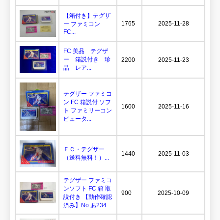
【箱付き】テグザ
1765
2025-11-28
ー ファミコン
FC...
FC 美品 テグザ
ー 箱説付き 珍
2200
2025-11-23
品 レア...
テグザー ファミコ
ン FC 箱説付 ソフ
1600
2025-11-16
ト ファミリーコン
ピュータ...
ＦＣ・テグザー
1440
2025-11-03
（送料無料！）...
テグザー ファミコ
ンソフト FC 箱 取
900
2025-10-09
説付き 【動作確認
済み】No.あ234...