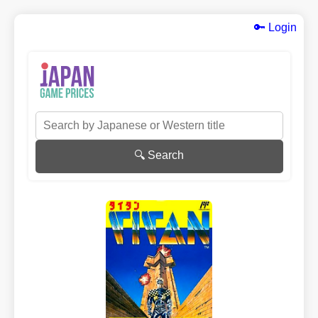
🔑 Login
🔍 Search