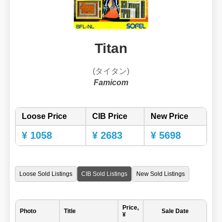
Titan
(タイタン)
Famicom
Loose Price
CIB Price
New Price
¥ 1058
¥ 2683
¥ 5698
Loose Sold Listings
CIB Sold Listings
New Sold Listings
Price,
Photo
Title
Sale Date
¥