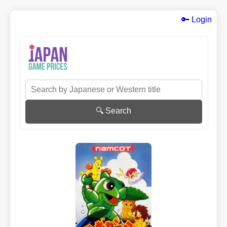
🔑 Login
🔍 Search