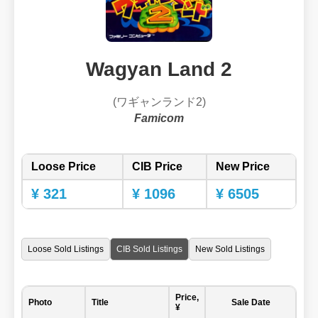
Wagyan Land 2
(ワギャンランド2)
Famicom
Loose Price
CIB Price
New Price
¥ 321
¥ 1096
¥ 6505
Loose Sold Listings
CIB Sold Listings
New Sold Listings
Price,
Photo
Title
Sale Date
¥