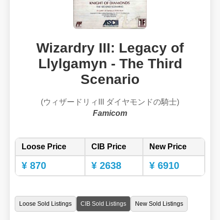
Wizardry III: Legacy of
Llylgamyn - The Third
Scenario
(ウィザードリィIII ダイヤモンドの騎士)
Famicom
Loose Price
CIB Price
New Price
¥ 870
¥ 2638
¥ 6910
Loose Sold Listings
CIB Sold Listings
New Sold Listings