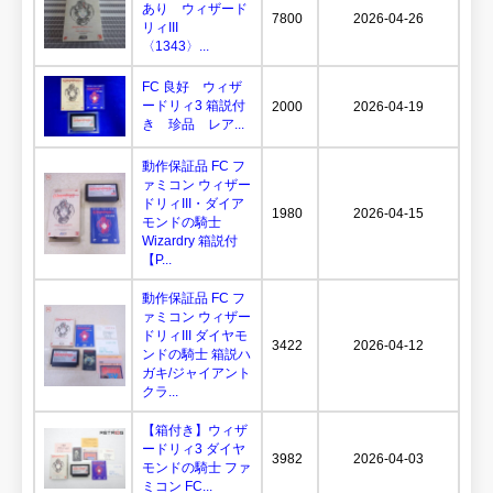
あり ウィザード
7800
2026-04-26
リィIII
〈1343〉...
FC 良好 ウィザ
ードリィ3 箱説付
2000
2026-04-19
き 珍品 レア...
動作保証品 FC フ
ァミコン ウィザー
ドリィIII・ダイア
1980
2026-04-15
モンドの騎士
Wizardry 箱説付
【P...
動作保証品 FC フ
ァミコン ウィザー
ドリィIII ダイヤモ
3422
2026-04-12
ンドの騎士 箱説ハ
ガキ/ジャイアント
クラ...
【箱付き】ウィザ
ードリィ3 ダイヤ
3982
2026-04-03
モンドの騎士 ファ
ミコン FC...