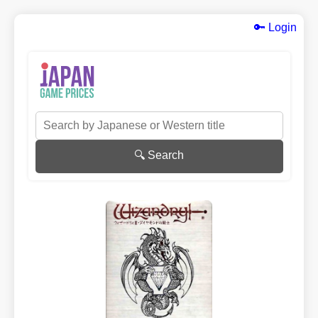
🔑 Login
🔍 Search