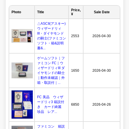
Price,
Photo
Title
Sale Date
¥
△ASCII(アスキー)
ウィザードリィ
III・ダイヤモンド
2553
2026-04-30
の騎士(ファミコン
ソフト・箱&説明
書&...
ゲームソフト｜フ
ァミコン FC｜ウ
ィザードリィIII ダ
1650
2026-04-30
イヤモンドの騎士
｜動作未確認｜外
箱・取説付｜...
FC 美品 ウィザ
ードリィ3 箱説付
6850
2026-04-26
き カード綺麗
珍品 レア...
ファミコン 箱説