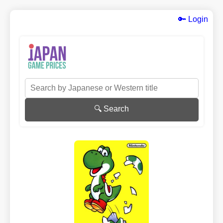
🔑 Login
🔍 Search