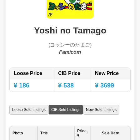
Yoshi no Tamago
(ヨッシーのたまご)
Famicom
Loose Price
CIB Price
New Price
¥ 186
¥ 538
¥ 3699
Loose Sold Listings
CIB Sold Listings
New Sold Listings
Price,
Photo
Title
Sale Date
¥