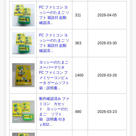
FC ファミコン ヨ
ッシーのたまご ソ
311
2026-04-05
フト 箱説付 起動
確認済...
FC ファミコン ヨ
ッシーのたまご ソ
363
2026-03-30
フト 箱説付 起動
確認済...
ヨッシーのたまご
スーパーマリオ
FC ファミコン フ
1400
2026-03-26
ァミリーコンピュ
ータ ゲームソフト
箱・説明書...
動作確認済み ファ
ミコン カセッ
ト ヨッシーのた
480
2026-03-23
まご ソフト
箱 説明書 付き
ｙ832...