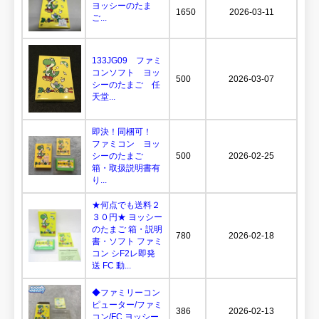
ヨッシーのたま
1650
2026-03-11
ご...
133JG09 ファミ
コンソフト ヨッ
500
2026-03-07
シーのたまご 任
天堂...
即決！同梱可！
ファミコン ヨッ
シーのたまご
500
2026-02-25
箱・取扱説明書有
り...
★何点でも送料２
３０円★ ヨッシー
のたまご 箱・説明
780
2026-02-18
書・ソフト ファミ
コン シF2レ即発
送 FC 動...
◆ファミリーコン
ピューター/ファミ
386
2026-02-13
コン/FC ヨッシー