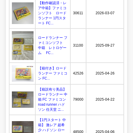
【動作確認済・レ
ア中箱】ファミコ
ンソフト ロード
30611
2026-03-07
ランナー 1円スタ
ート FC...
ロードランナー フ
ァミコンソフト
31100
2025-09-27
中箱 レトロゲー
ム FC...
【箱付き】ロード
ランナー ファミコ
42526
2025-04-26
ン FC...
【箱説有り美品】
ロードランナー 中
箱 FC ファミコン
79000
2025-04-22
road runner ハド
ソン 任天堂 ニ...
【1円スタート 中
箱】 激レア 超希
少 ハドソン ロー
48500
2025-04-06