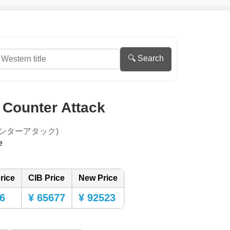
🔍 Search
 Counter Attack
ウンターアタック)
e
rice
CIB Price
New Price
6
¥ 65677
¥ 92523