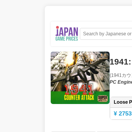
1941:
(1941カ
PC Engin
Loose P
¥ 2753