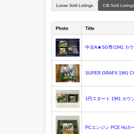
Loose Sold Listings
CIB Sold Listing
Photo
Title
中古A★SG専/1941 
SUPER GRAFX 1941