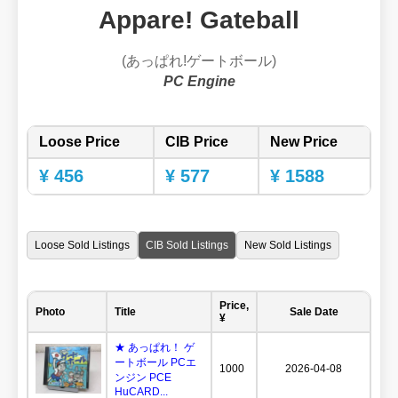
Appare! Gateball
(あっぱれ!ゲートボール)
PC Engine
Loose Price
CIB Price
New Price
¥ 456
¥ 577
¥ 1588
Loose Sold Listings
CIB Sold Listings
New Sold Listings
Price,
Photo
Title
Sale Date
¥
★ あっぱれ！ ゲ
ートボール PCエ
1000
2026-04-08
ンジン PCE
HuCARD...