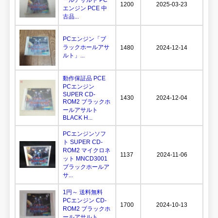
1200
2025-03-23
エンジン PCE 中
古品...
PCエンジン「ブ
ラックホールアサ
1480
2024-12-14
ルト」...
動作保証品 PCE
PCエンジン
SUPER CD-
1430
2024-12-04
ROM2 ブラックホ
ールアサルト
BLACK H...
PCエンジンソフ
ト SUPER CD-
ROM2 マイクロネ
1137
2024-11-06
ット MNCD3001
ブラックホールア
サ...
1円～ 送料無料
PCエンジン CD-
1700
2024-10-13
ROM2 ブラックホ
ールアサルト...