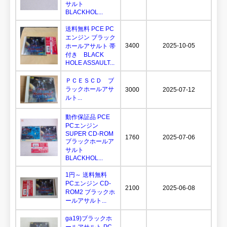
サルト
BLACKHOL...
送料無料 PCE PC
エンジン ブラック
3400
2025-10-05
ホールアサルト 帯
付き BLACK
HOLE ASSAULT...
ＰＣＥＳＣＤ ブ
ラックホールアサ
3000
2025-07-12
ルト...
動作保証品 PCE
PCエンジン
SUPER CD-ROM
1760
2025-07-06
ブラックホールア
サルト
BLACKHOL...
1円～ 送料無料
PCエンジン CD-
2100
2025-06-08
ROM2 ブラックホ
ールアサルト...
ga19)ブラックホ
ールアサルト PC