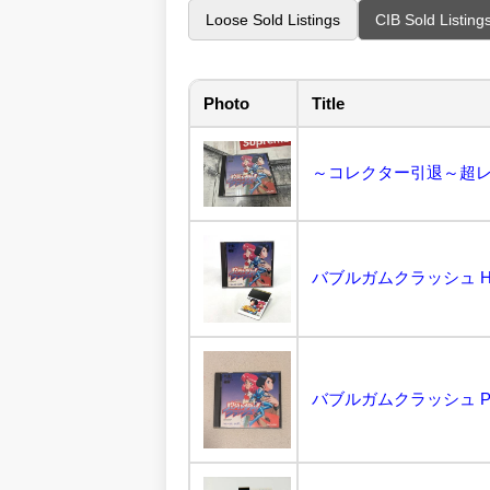
Loose Sold Listings
CIB Sold Listing
Photo
Title
バブルガムクラッシュ PC