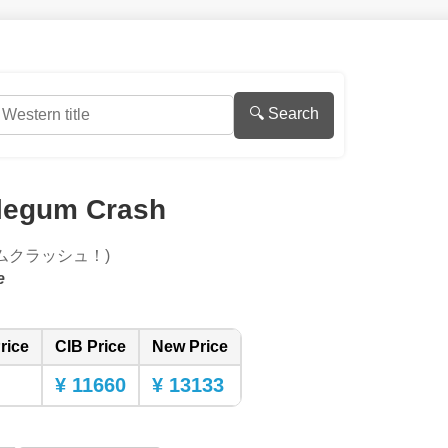
🔍 Search
legum Crash
ムクラッシュ！)
e
rice
CIB Price
New Price
¥ 11660
¥ 13133