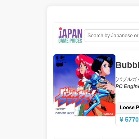
Bubb
(バブルガ
PC Engin
Loose P
¥ 5770