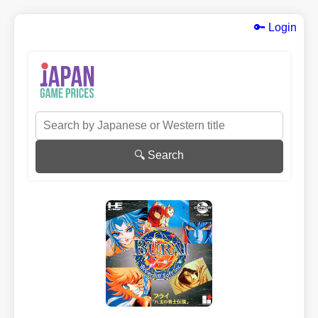
🔑 Login
🔍 Search