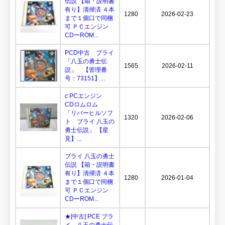
伝説 【箱・説明書
有り】清掃済 ４本
1280
2026-02-23
まで１個口で同梱
可 ＰＣエンジン
CDーROM...
PCD中古 ブライ
「八玉の勇士伝
1565
2026-02-11
説」 【管理番
号：73151】...
c PCエンジン
CDロムロム
「リバーヒルソフ
1320
2026-02-06
ト ブライ 八玉の
勇士伝説」 【星
見】...
ブライ 八玉の勇士
伝説 【箱・説明書
有り】清掃済 ４本
1280
2026-01-04
まで１個口で同梱
可 ＰＣエンジン
CDーROM...
★[中古] PCE ブラ
イ 八玉の勇士伝