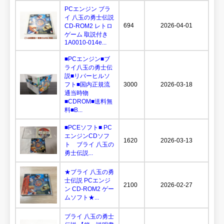
PCエンジン ブラ
イ 八玉の勇士伝説
694
2026-04-01
CD-ROM2 レトロ
ゲーム 取説付き
1A0010-014e...
■PCエンジン■ブ
ライ八玉の勇士伝
説■リバーヒルソ
フト■国内正規流
3000
2026-03-18
通当時物
■CDROM■送料無
料■B...
■PCEソフト■ PC
エンジンCDソフ
1620
2026-03-13
ト ブライ 八玉の
勇士伝説...
★ブライ 八玉の勇
士伝説 PCエンジ
2100
2026-02-27
ン CD-ROM2 ゲー
ムソフト★...
ブライ 八玉の勇士