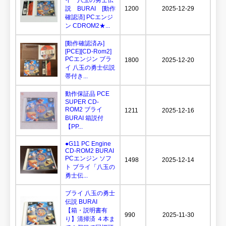
説 BURAI [動作
1200
2025-12-29
確認済] PCエンジ
ン CDROM2★...
[動作確認済み]
[PCE][CD-Rom2]
PCエンジン ブラ
1800
2025-12-20
イ 八玉の勇士伝説
帯付き...
動作保証品 PCE
SUPER CD-
ROM2 ブライ
1211
2025-12-16
BURAI 箱説付
【PP...
●G11 PC Engine
CD-ROM2 BURAI
PCエンジン ソフ
1498
2025-12-14
ト ブライ「八玉の
勇士伝...
ブライ 八玉の勇士
伝説 BURAI
【箱・説明書有
990
2025-11-30
り】清掃済 ４本ま