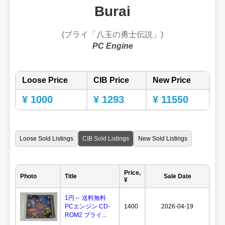
Burai
(ブライ「八玉の勇士伝説」)
PC Engine
Loose Price
CIB Price
New Price
¥ 1000
¥ 1293
¥ 11550
Loose Sold Listings
CIB Sold Listings
New Sold Listings
Price,
Photo
Title
Sale Date
¥
1円～ 送料無料
PCエンジン CD-
1400
2026-04-19
ROM2 ブライ...