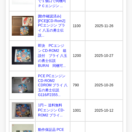
で１個口で同梱可
ＰＣエンジン ...
[動作確認済み]
[PCE][CD-Rom2]
PCエンジン ブラ
1100
2025-11-26
イ 八玉の勇士伝
説...
即決 PCエンジ
ン CD-ROM2 箱
説付 ブライ 八玉
1200
2025-10-27
の勇士伝説
BURAI 同梱可...
PCE PCエンジン
CD-ROM2
CDROM ブライ 八
790
2025-10-26
玉の勇士伝説
G116/F2355...
1円～ 送料無料
PCエンジン CD-
1001
2025-10-12
ROM2 ブライ...
動作保証品 PCE