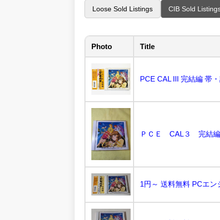
Loose Sold Listings
CIB Sold Listing
Photo
Title
ＰＣＥ CAL３ 完結編
1円～ 送料無料 PCエンジ