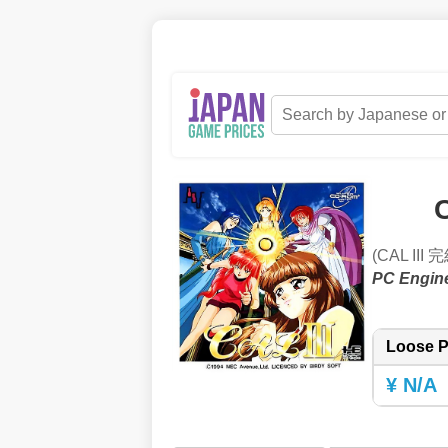
C
(CAL III 
PC Engin
Loose P
¥ N/A