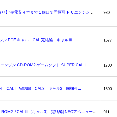
キャルⅢ 【箱・説明書有り】清掃済 ４本まで１個口で同梱可 ＰＣエンジン CDーROM2...
980
ン PCE キャル CAL 完結編 キャルⅢ...
1677
マニア向け 状態良好 PCエンジン CD-ROM2 ゲームソフト SUPER CAL Ⅲ キャル 3...
1700
付 CALⅢ 完結編 CAL3 キャル3 同梱可...
1600
PCエンジン SUPER CD-ROM2『CALⅢ（キャル3） 完結編] NECアベニュー、バーディ...
911