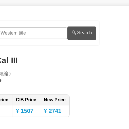
🔍 Search
al III
完結編 )
e
rice
CIB Price
New Price
¥ 1507
¥ 2741