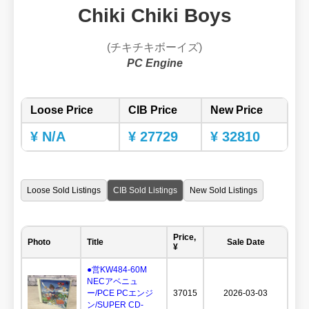
Chiki Chiki Boys
(チキチキボーイズ)
PC Engine
Loose Price
CIB Price
New Price
¥ N/A
¥ 27729
¥ 32810
Loose Sold Listings
CIB Sold Listings
New Sold Listings
Price,
Photo
Title
Sale Date
¥
●営KW484-60M
NECアベニュ
ー/PCE PCエンジ
37015
2026-03-03
ン/SUPER CD-