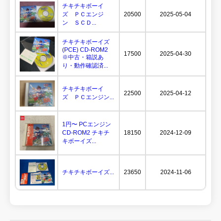
チキチキボーイ
ズ ＰＣエンジ
20500
2025-05-04
ン ＳＣＤ...
チキチキボーイズ
(PCE) CD-ROM2
17500
2025-04-30
※中古・箱説あ
り・動作確認済...
チキチキボーイ
22500
2025-04-12
ズ ＰＣエンジン...
1円〜 PCエンジン
CD-ROM2 チキチ
18150
2024-12-09
キボーイズ...
チキチキボーイズ...
23650
2024-11-06