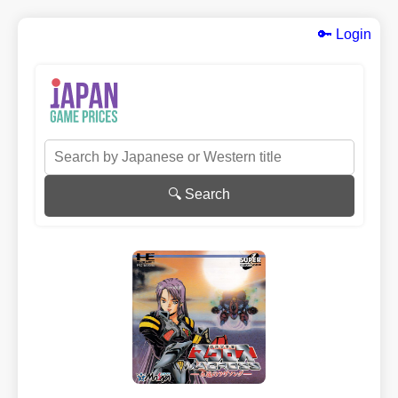
🔑 Login
🔍 Search