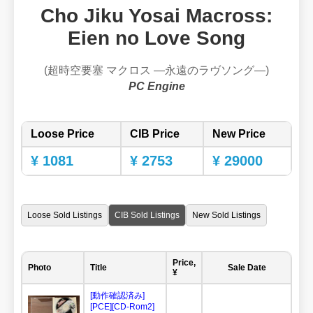
Cho Jiku Yosai Macross:
Eien no Love Song
(超時空要塞 マクロス ―永遠のラヴソング―)
PC Engine
Loose Price
CIB Price
New Price
¥ 1081
¥ 2753
¥ 29000
Loose Sold Listings
CIB Sold Listings
New Sold Listings
Price,
Photo
Title
Sale Date
¥
[動作確認済み]
[PCE][CD-Rom2]