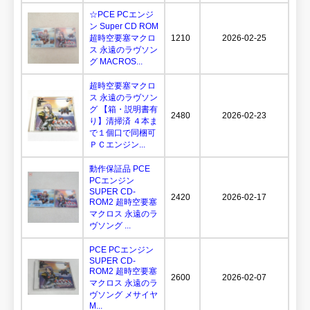
☆PCE PCエンジ
ン Super CD ROM
超時空要塞マクロ
1210
2026-02-25
ス 永遠のラヴソン
グ MACROS...
超時空要塞マクロ
ス 永遠のラヴソン
グ 【箱・説明書有
2480
2026-02-23
り】清掃済 ４本ま
で１個口で同梱可
ＰＣエンジン...
動作保証品 PCE
PCエンジン
SUPER CD-
2420
2026-02-17
ROM2 超時空要塞
マクロス 永遠のラ
ヴソング ...
PCE PCエンジン
SUPER CD-
ROM2 超時空要塞
2600
2026-02-07
マクロス 永遠のラ
ヴソング メサイヤ
M...