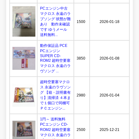
PCエンジン中古
マクロス 永遠のラ
ブソング 状態が難
1500
2026-01-18
あり 動作未確認
です ゆうメール
送料無料...
動作保証品 PCE
PCエンジン
SUPER CD-
3850
2026-01-08
ROM2 超時空要塞
マクロス 永遠のラ
ヴソング ...
超時空要塞マクロ
ス 永遠のラヴソン
グ 【箱・説明書有
2980
2026-01-04
り】清掃済 ４本ま
で１個口で同梱可
ＰＣエンジン...
1円～ 送料無料
PCエンジン CD-
ROM2 超時空要塞
2500
2025-12-21
マクロス 永遠のラ