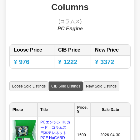
Columns
(コラムス)
PC Engine
Loose Price
CIB Price
New Price
¥ 976
¥ 1222
¥ 3372
Loose Sold Listings
CIB Sold Listings
New Sold Listings
Price,
Photo
Title
Sale Date
¥
PCエンジン Huカ
ード コラムス
日本テレネット
1500
2026-04-30
PCE HuCARD