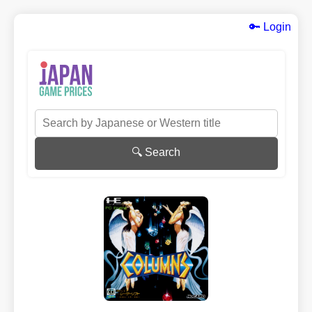
🔑 Login
🔍 Search